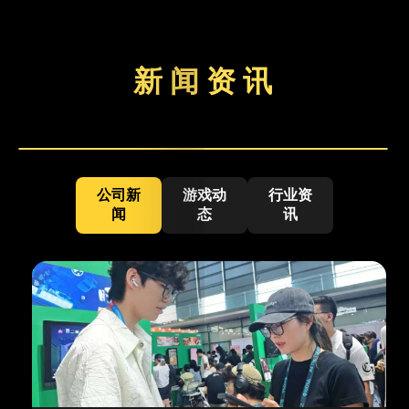
新 闻 资 讯
公司新
游戏动
行业资
闻
态
讯