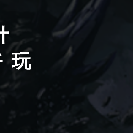
计
好 玩