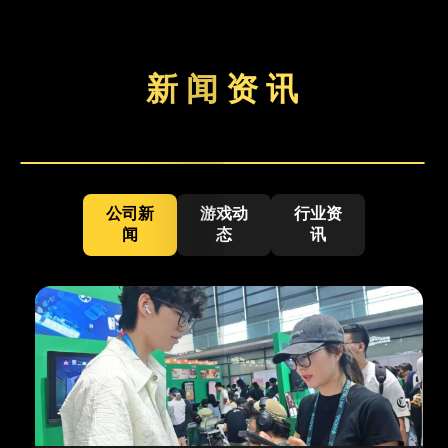
新 闻 资 讯
公司新
游戏动
行业资
闻
态
讯