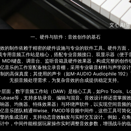
一、硬件与软件：音效创作的基石
效的制作依赖于精密的硬件设施与专业的软件工具。硬件方面，
或专用音频工作站是核心，搭配专业音频接口、双显示器（便于
、MIDI键盘、调音台、监听音箱及硬件效果器，构成完整的创作
亿音乐的工作室配备独立录音棚，采用专业吸音材料与声学设计
制的高保真度；其使用的声卡（如M-AUDIO Audiophile 192
无损音频处理需求，为复杂音效的合成提供稳定支持。
层面，数字音频工作站（DAW）是核心工具，如Pro Tools、Lo
、Cubase等，支持多轨录音、编辑与混音。音效设计师还需掌握
响器、均衡器、特殊效果器）与环绕声软件，以实现空间音频的
亿音乐团队精通Wwise、FMOD等音频中间件，这些工具可简
擎的集成流程，支持动态音效触发与实时交互设计。例如，在角
计中，中间件能根据玩家操作实时调整音效参数，增强战斗的临