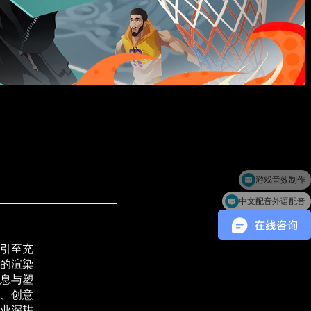
中文配音外语配音
引至充
的渲染
息与塑
、创意
业深耕