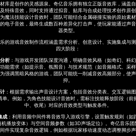
材库是创作的灵感源泉。奇亿音乐拥有独立正版音效库，涵盖自
及特殊音效，同时支持通过拟音、贴库与合成处理技术创作原创
为魔法技能设计音效时，团队可能结合金属碰撞实验的原始素材
的电子音效，最终生成数百种差异化打击声，使玩家能通过声音
器类型。
乐的游戏音效制作流程涵盖需求分析、创意设计、实施集成与测
四大阶段：
分析
：与游戏开发团队深度沟通，明确音效风格（如奇幻、科幻
功能需求（如提示音、氛围音）与技术规范（如音频格式、采样
为强调黑暗风格的游戏，团队可能统一削减音效高频部分，使声
抑。
计
：根据需求输出声音设计方案，包括音效分类表、交互逻辑图
清单。例如，为角色技能设计音效时，需标注技能释放阶段（前
中、收尾）对应的音效类型与触发条件。
集成
：利用音频中间件将音效导入游戏引擎，设置触发规则（如
随机播放变体）与空间音频参数（如3D声场定位）。奇亿音乐团
间件实现复杂音效逻辑，例如根据玩家移动速度动态调整脚步声