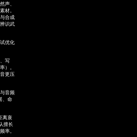
然声、
素材。
与合成
辨识武
试优化
、写
率）。
音更压
与音频
摇、命
距离衰
队擅长
频率。