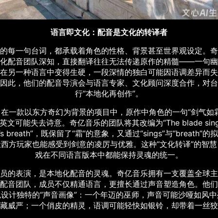
语言即文化：配音是文化的转译者
的每一句台词，都承载着角色的性格、背景甚至世界观设定。奇
化配音团队深知，直接翻译往往无法传递原作的精髓——一句幽
在另一种语言中变得生硬，一段深情的独白可能因语调差异而失
因此，他们的配音导演会与语言专家、文化顾问深度合作，对台
行“本地化再创作”。
，在一款以东方奇幻为背景的项目中，原作中角色的一句“剑气如霜
文可能失去诗意。奇亿音乐的团队将其改编为“The blade sings
er’s breath”，既保留了“霜”的意象，又通过“sings”与“breath”
让西方玩家也能感受到剑意的凌厉与优雅。这种“文化转译”的智慧
戏在不同语言版本中都能保持灵魂的统一。
员的表演，是本地化配音的灵魂。奇亿音乐拥有一支覆盖全球主
配音团队，成员不仅精通语言，更擅长通过声音塑造角色。他们
色设计独特的“声音画像”：一个年迈的巫师，声音可能沙哑如风中
藏威严；一个俏皮的精灵，语调可能轻快如银铃，却带着一丝狡