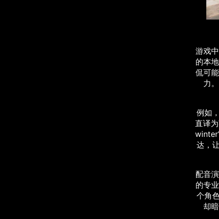
游戏中
的本地
侃可能
力。
例如
直译为英
wint
达，
配音演
的专业
个角
却暗