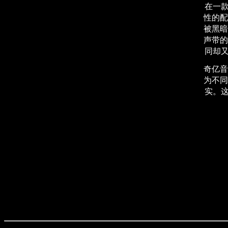
在一
性的配
被黑暗
声带的
同却
奇亿音
为不同
实。