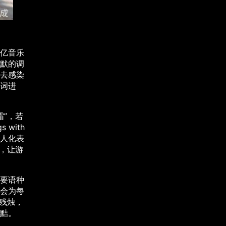
亿音乐
默的调
去感染
词进
”，若
 with
的拟人化表
，让游
要语种
会为每
残烛，
黠。