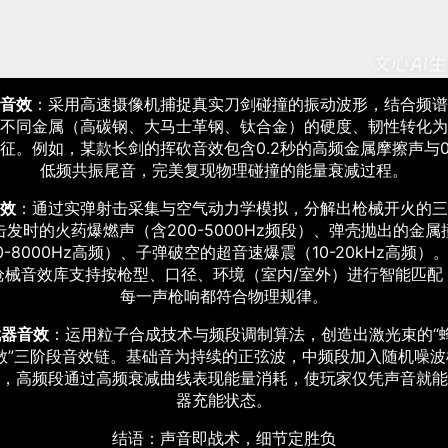
音效
：采用高速摄像机捕捉真实刀剑碰撞的振动波形，结合频谱
不同金属（高碳钢、大马士革钢、钛合金）的硬度、韧性转化为
征。例如，某款长剑的挥砍音效包含0.2秒的高频金属摩擦声与0
低频共振尾音，完美复现物理碰撞的能量衰减过程。
效
：通过实弹射击采集与空气动力学模拟，分解出枪械开火的三
击发时的火药爆燃声（含200-5000Hz频段）、弹壳抛出的金属
00-8000Hz高频）、子弹破空的超音速爆震（10-20kHz高频）
枪械音效库支持按枪型、口径、环境（室内/室外）进行智能匹配
每一声枪响都符合物理规律。
武器音效
：运用粒子合成技术与频段调制算法，创造出激光束的“
散”三阶段音效链。基础音为持续的正弦波，中频段加入随机噪
，高频段通过高频衰减曲线表现能量消耗，使玩家仅凭声音就能
器充能状态。
结语：声音即战术，细节定胜负