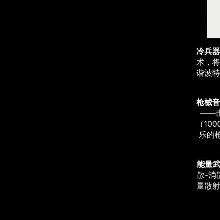
冷兵器
术，将
谐波特
枪械音
——
（10
乐的
能量
散-消
量散射