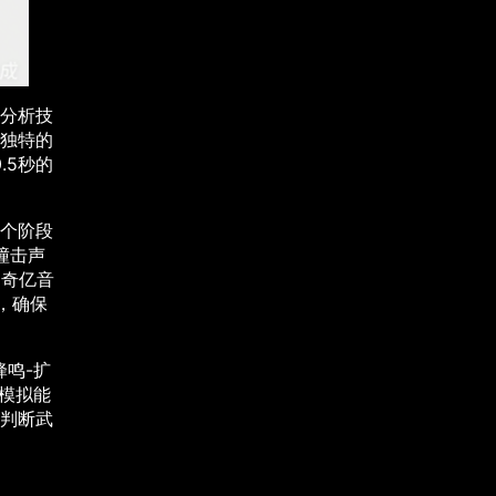
分析技
独特的
.5秒的
个阶段
撞击声
。奇亿音
，确保
蜂鸣-扩
波模拟能
判断武