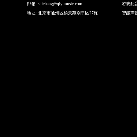
邮箱: shichang@qiyimusic.com
游戏配
地址: 北京市通州区榆景苑别墅区27栋
智能声