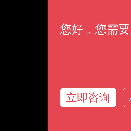
您好，您需要
立即咨询