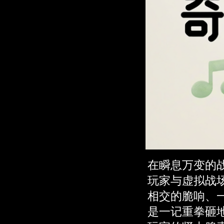
在瞬息万变的
玩家与虚拟战
相交的脆响、
是一记重拳砸