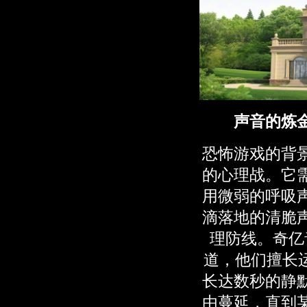
声音的炼
恐怖游戏的背
的心理战。它
用微弱的呼吸
滴落地的清脆
理防线。奇亿
道，他们擅长运
长达数秒的静
由蔓延，直到