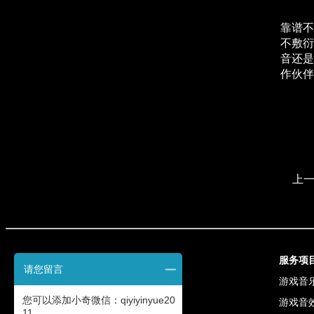
靠谱不
不敷衍
音还是
作伙伴
上
联系我们
服务项
请您留言
电话: 13301313631
游戏音
您可以添加小奇微信：qiyiyinyue20
QQ: 3998464351
游戏音
11