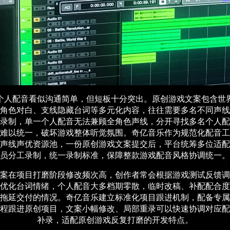
个人配音看似沟通简单，但短板十分突出。原创游戏文案包含世
角色对白、支线隐藏台词等多元化内容，往往需要多名不同声线
录制，单一个人配音无法兼顾全角色声线，分开寻找多名个人配
难以统一，破坏游戏整体听觉氛围。奇亿音乐作为规范化配音工
声线声优资源池，一份原创游戏文案提交后，平台统筹多位适配
员分工录制，统一录制标准，保障整款游戏配音风格协调统一。
案在项目打磨阶段修改频次高，创作者常会根据游戏测试反馈调
优化台词情绪，个人配音大多档期零散，临时改稿、补配配合度
拖延交付的情况。奇亿音乐建立标准化项目跟进机制，配备专属
程跟进原创项目，文案小幅修改、局部重录可以快速协调对应配
补录，适配原创游戏反复打磨的开发特点。