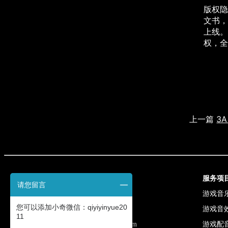
版权隐
文书，
上线。
权，全
上一篇
3
联系我们
服务项
请您留言
电话: 13301313631
游戏音
您可以添加小奇微信：qiyiyinyue20
QQ: 3998464351
游戏音
11
邮箱: shichang@qiyimusic.com
游戏配