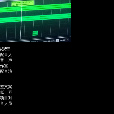
界观旁
配音人
音，声
作室，
配音演
整文案
低，容
项目对
音人员